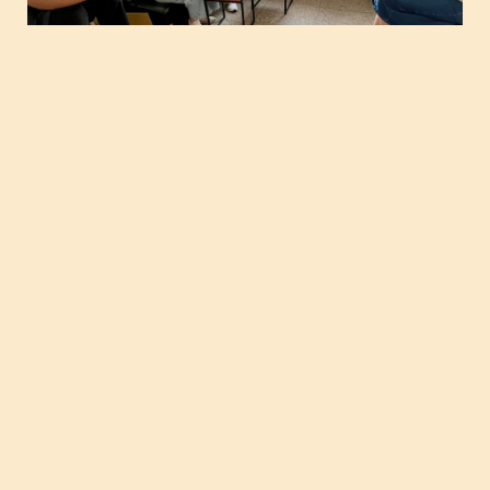
陪伴在地夥伴堅實創業路－大溪青創
逐夢進行中
撰稿者：鄭語綸審稿者：李佳澤 為孵化地方組織永續
維運的機…
2024 年 3 月 29 日