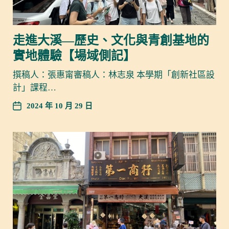
走進大溪—歷史、文化與青創基地的
實地體驗【場域側記】
撰稿人：張惠甯審稿人：林志泉 本學期「創新社區設
計」課程…
2024 年 10 月 29 日