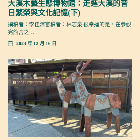
大溪木藝生態博物館：走進大溪的昔
日繁榮與文化記憶(下)
撰稿者：李佳澤審稿者：林志泉 很幸運的是，在參觀
完館舍之…
2024 年 12 月 16 日