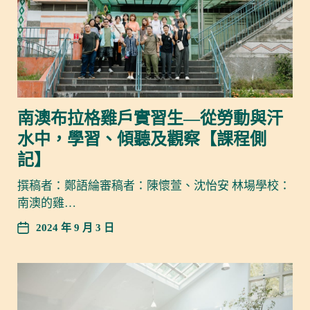
南澳布拉格雞戶實習生—從勞動與汗
水中，學習、傾聽及觀察【課程側
記】
撰稿者：鄭語綸審稿者：陳懷萱、沈怡安 林場學校：
南澳的雞…
2024 年 9 月 3 日