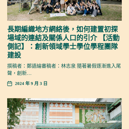
長期編織地方網絡後，如何建置初探
場域的連結及關係人口的引介 【活動
側記】：創新領域學士學位學程團隊
建設
撰稿者：鄭語綸審稿者：林志泉 隨著暑假逐漸進入尾
聲，創新…
2024 年 9 月 3 日