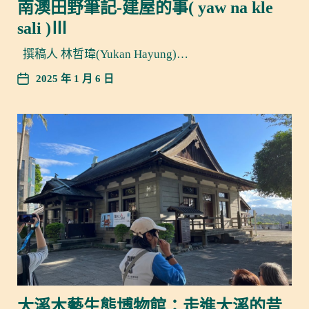
南澳田野筆記-建屋的事( yaw na kle
sali )Ⅲ
撰稿人 林哲瑋(Yukan Hayung)…
2025 年 1 月 6 日
大溪木藝生態博物館：走進大溪的昔