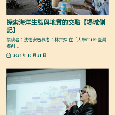
探索海洋生態與地質的交融【場域側
記】
撰稿者：沈怡安審稿者：林卉婷 在「大學PLUS:臺灣
鄉創…
2024 年 10 月 21 日