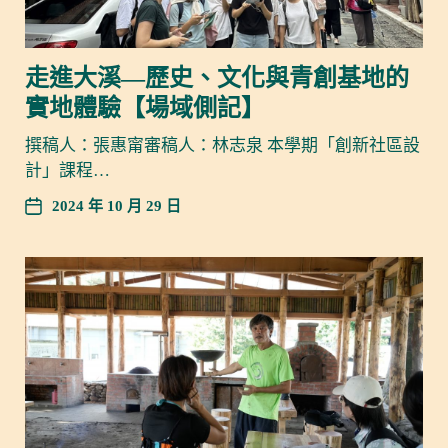
走進大溪—歷史、文化與青創基地的
實地體驗【場域側記】
撰稿人：張惠甯審稿人：林志泉 本學期「創新社區設
計」課程…
2024 年 10 月 29 日