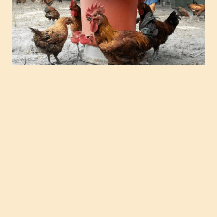
泰雅部落雞事-打造社會性農業，跨域
串連產業鍊【場域側記】
七月中的炎炎夏日，延續今年五月底南澳布拉格雞團
隊到臺中的…
2024 年 8 月 8 日