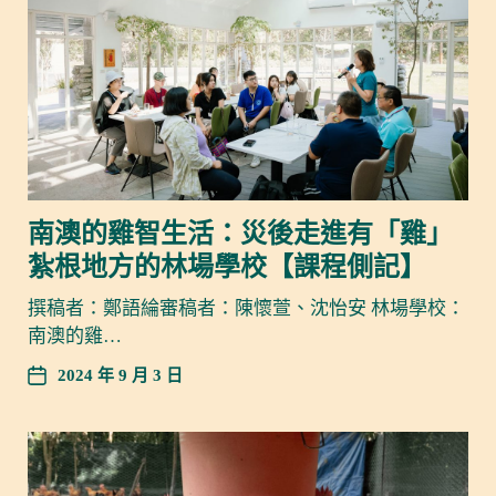
南澳的雞智生活：災後走進有「雞」
紮根地方的林場學校【課程側記】
撰稿者：鄭語綸審稿者：陳懷萱、沈怡安 林場學校：
南澳的雞…
2024 年 9 月 3 日