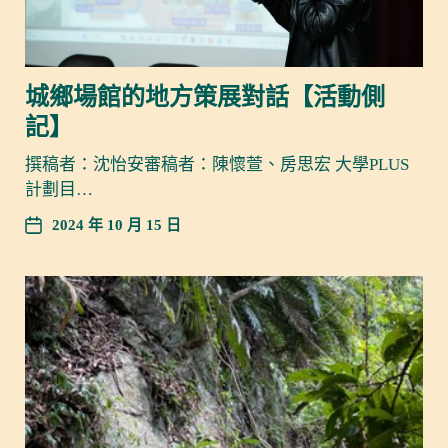
城鄉場館的地方策展對話【活動側
記】
撰稿者：沈怡安審稿者：陳懷萱、房思宏 大學PLUS
計劃目…
2024 年 10 月 15 日