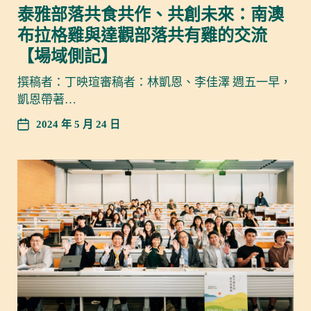
泰雅部落共食共作、共創未來：南澳
布拉格雞與達觀部落共有雞的交流
【場域側記】
撰稿者：丁映瑄審稿者：林凱恩、李佳澤 週五一早，
凱恩帶著…
2024 年 5 月 24 日