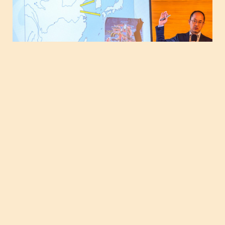
【黑潮上的討海之路：臺日韓漁業文
化對談】國際交流工作坊側記
撰稿者：沈怡安審稿者：陳懷萱 「臺灣四面環海，擁
有豐富多…
2024 年 4 月 24 日