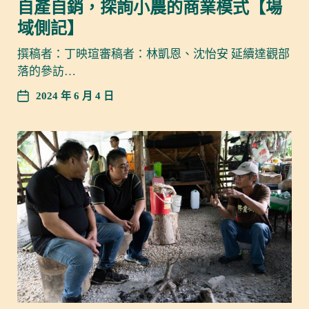
自產自銷，探詢小農的商業模式【場
域側記】
撰稿者：丁映瑄審稿者：林凱恩、沈怡安 延續達觀部
落的參訪…
2024 年 6 月 4 日