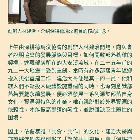
創辦人林建治，介紹深耕德瑪汶協會的核心理念。
上午由深耕德瑪汶協會的創辦人林建治開場，向與會
者說明協會的發展脈絡與目標，如何開啟部落養雞的
契機。達觀部落所在的大安溪流域，在二十五年前的
九二一大地震中受到重創，當時有許多部落青年返鄉
投入災後重建工作，建治大哥便是其中的一員。他和
族人們不斷投入硬體設施重建的同時，也深刻意識部
落若要能永續發展，便必須發展一系列源於部落自身
文化、資源與特色的產業。唯有跳脫對於外界資源的
依賴性，才能提高部落的韌性，並脫離缺乏主體性的
困境。
因此，依循泰雅「共食、共作」的文化，建治大哥與
部落夥伴們先後創辦了「部落共同廚房」與「深耕德