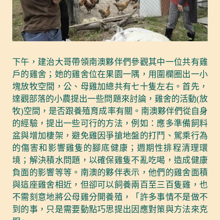
下午，建治大哥帶領南澳夥伴們參觀其中一位共有雞
戶的雞舍；她的雞舍位在果園一隅，用圍欄圈出一小
塊放牧空間，公、母雞加總共有七十隻左右。首先，
達觀部落的小農提出一些問題來討論，雞舍的活動(放
牧)空間，是否跟養殖育成率有關。南澳夥伴們從自身
的經驗，提出一些可行的方法，例如：應多準備飼料
盆與增加棲架，避免雞因爭搶地盤的打鬥、駕乘行為
的傷害和影響雞隻的腳底健康；週期性排程清理環
境；解決積水問題，以確保雞隻不亂吃喝，造成健康
負面的影響等等。南澳的夥伴表示，他們的雞舍面積
與這座雞舍相近，但卻可以飼養兩百至三百隻雞，也
不需刻意地將公母雞分開養殖，「許多事情不是做不
到的事，只是需要動點巧思提出因應對策與方法來克