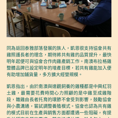
同為返回泰雅部落發展的族人，凱恩很支持協會共有
雞照護長者的理念，期待將共有雞的品質提升，最快
明年起便可與協會合作肉雞產銷工作。南澳布拉格雞
整體品牌已設定明年的增產目標，若共有雞能加入便
有助增加鋪貨量，多方擴大經營規模。
凱恩指出，由於南澳與達觀飼養的雞種都是中興紅羽
土雞，最需要花費時間心力照顧的是中雞至成雞階
段，雛雞由長者托育的環節不會受到影響，鼓勵協會
與小農溝通，嘗試調整養殖模式。協會也認為共有雞
的模式目前在生產與銷售方面都遭遇一些阻礙，有提