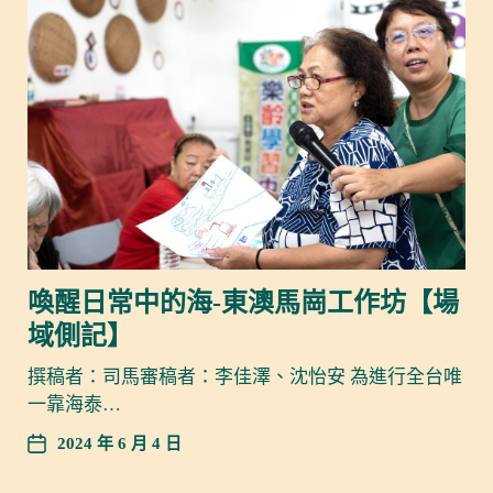
喚醒日常中的海-東澳馬崗工作坊【場
域側記】
撰稿者：司馬審稿者：李佳澤、沈怡安 為進行全台唯
一靠海泰…
2024 年 6 月 4 日