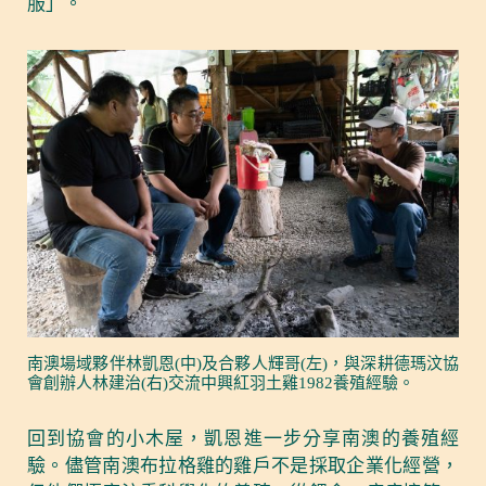
服」。
南澳場域夥伴林凱恩(中)及合夥人輝哥(左)，與深耕德瑪汶協
會創辦人林建治(右)交流中興紅羽土雞1982養殖經驗。
回到協會的小木屋，凱恩進一步分享南澳的養殖經
驗。儘管南澳布拉格雞的雞戶不是採取企業化經營，