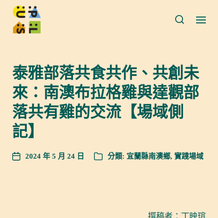
泰雅部落共食共作、共創未
來：南澳布拉格雞與達觀部
落共有雞的交流【場域側
記】
2024 年 5 月 24 日
分類:
宜蘭縣南澳鄉
,
實踐場域
撰稿者：丁映瑄