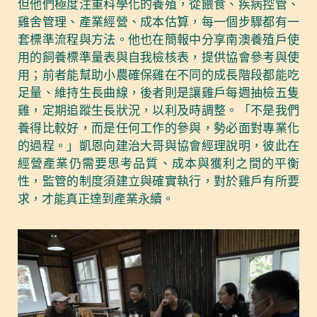
但他們極度注重科學化的養殖，從餵食、疾病控管、
雞舍管理、產業經營、成本估算，每一個步驟都有一
套標準流程與方法。他也在簡報中分享南澳養殖戶使
用的飼養標準量表與自我檢核表，提供協會參考與使
用；前者能幫助小農確保雞在不同的成長階段都能吃
足量、維持生長曲線，後者則是讓雞戶每週抽檢五隻
雞，定期追蹤生長狀況，以利及時調整。「不是我們
養得比較好，而是任何工作的參與，勢必面對專業化
的過程。」凱恩向建治大哥與協會經理說明，彼此在
經營產業仍需要思考品質、成本與獲利之間的平衡
性，監管的制度須建立與確實執行，對於雞戶有所要
求，才能真正達到產業永續。