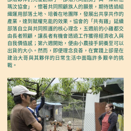
瑪汶協會」，懷著共同照顧族人的願景，期待透過組
織運用部落土地、培養在地團隊，發展出共享共作的
產業，達到賦權充能的效果。協會的「共有雞」延續
部落自立與共同照護的核心理念，五週前的小雞都交
由長者照顧，讓長者有機會透過工作獲得經濟收入與
自我價值感；第六週開始，便由小農接手飼養至可以
出貨的大小。然而，即便理念良善，在實踐上卻是在
建治大哥與其夥伴的日常生活中面臨許多艱辛的挑
戰。