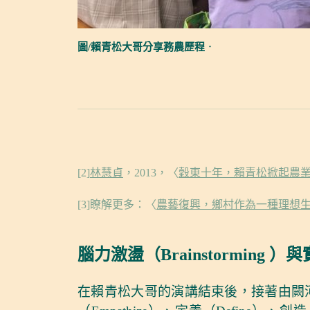
圖/賴青松大哥分享務農歷程
．
[2]
林慧貞
，2013，〈
穀東十年，賴青松掀起農
[3]瞭解更多：〈
農藝復興，鄉村作為一種理想
腦力激盪（Brainstormin
在賴青松大哥的演講結束後，接著由闕