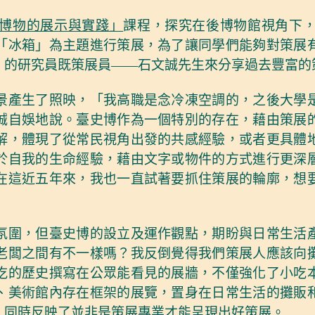
博物的展示與實踐」
課程，探究在後博物館視角下
「冰箱」為主題進行策展，為了讓同學們能夠對策展
）的研究員既策展員——石文誠先生來分享過去豐富的
景產生了照映，「我高職是念冷凍空調的，之後大學
誠自娛地說。臺史博作為一個特別的存在，藉由策展
解，體現了從常民視角出發的共感經驗，或者更具體
於自我的生命經驗，藉由文字或物件的方式進行更深
在這近五年來，我也一直試著要抓住策展的輪廓，想
氛圍，但臺史博的設立及運作觀點，期盼與日常生活
老闆之間有不一樣嗎？我反倒覺得我們策展人應該向
吃的歷史撰寫在公眾能看見的展牆，不僅強化了小吃
、美術館內存在框架的展覽，置身在日常生活的攤販
，同時反映了並非是策展專業才能呈現出好策展。