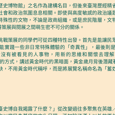
歷史博物館」之名作為建構名目，但後來臺灣歷經精
社會和政治氛圍息息相關。即使與高度敏感的政治議
特殊性的文物，不論是政商組織，或是庶民階層，文
得策展與閱展之間萌生密不可分的關係。
挑戰策展的同學們可從四種特性出發。首先是能讓民
能實踐一些非日常特殊體驗的「奇異性」，最後則
到沒有被看見的人事物，用新的思維和關懷去理解
的方式，講述黃金時代的黑暗面，黃金歲月背後潛藏
缺，不用黃金時代稱呼，而是將展覽名稱命名為「蓄
臺史博自我揭露了什麼？」從改變過往多聚焦在英雄