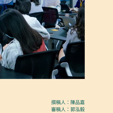
撰稿人：陳品嘉
審稿人：郭泓毅