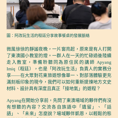
圖：阿改玩生活的程廷分享故事餐桌的發展脈絡
微風徐徐的靜謐夜晚，一片窗亮起，原來是有人打開
了東澳國小教室的燈。一群人在一天的忙碌過後陸續
走入教室，準備聆聽同為原住民的講師 Apyang
Imiq（程廷），也是「阿改玩生活」負責人的實務分
享——在大眾對花東旅遊想像單一、對部落體驗更充
滿刻板印象的現今，我們可以如何重新提煉地方文史
材料、設計具有深度且真正「接地氣」的遊程？
Apyang在開始分享前，先問了東澳場域的夥伴們有沒
有想聽的內容？交流各自族語中「遺留」、「話
語」、「未來」怎麼說？場域夥伴凱恩，以輕鬆的態