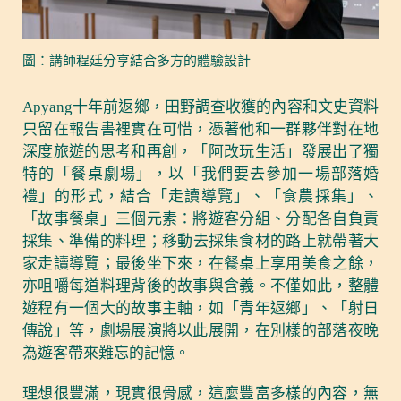
圖：講師程廷分享結合多方的體驗設計
Apyang十年前返鄉，田野調查收獲的內容和文史資料
只留在報告書裡實在可惜，憑著他和一群夥伴對在地
深度旅遊的思考和再創，「阿改玩生活」發展出了獨
特的「餐桌劇場」，以「我們要去參加一場部落婚
禮」的形式，結合「走讀導覽」、「食農採集」、
「故事餐桌」三個元素：將遊客分組、分配各自負責
採集、準備的料理；移動去採集食材的路上就帶著大
家走讀導覽；最後坐下來，在餐桌上享用美食之餘，
亦咀嚼每道料理背後的故事與含義。不僅如此，整體
遊程有一個大的故事主軸，如「青年返鄉」、「射日
傳說」等，劇場展演將以此展開，在別樣的部落夜晚
為遊客帶來難忘的記憶。
理想很豐滿，現實很骨感，這麼豐富多樣的內容，無