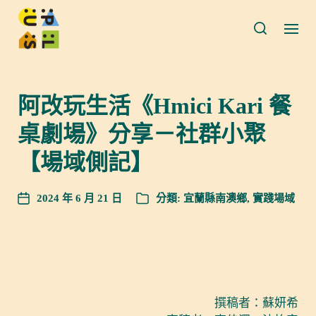
阿改玩生活《Hmici Kari 餐
桌劇場》分享－社群小聚
【場域側記】
2024 年 6 月 21 日
分類:
宜蘭縣南澳鄉
,
實踐場域
撰稿者：蘇妍希