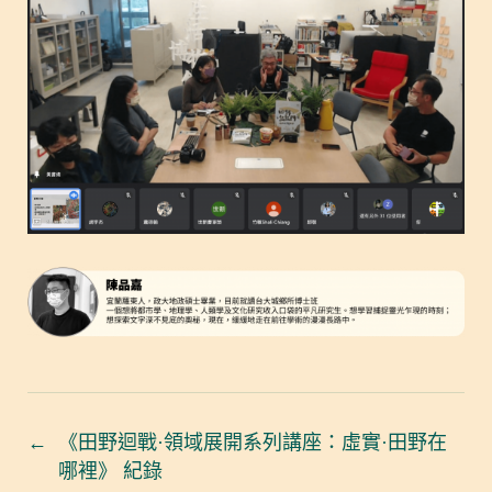
←
《田野迴戰·領域展開系列講座：虛實·田野在
哪裡》 紀錄