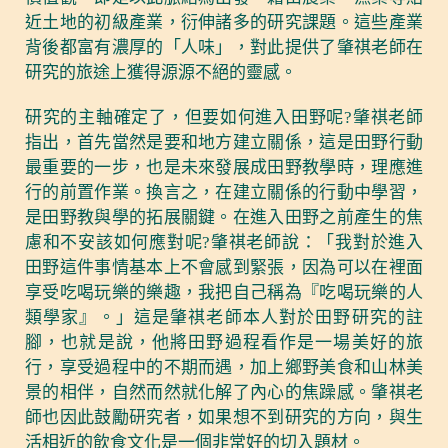
近土地的初級產業，衍伸諸多的研究課題。這些產業
背後都富有濃厚的「人味」，對此提供了肇祺老師在
研究的旅途上獲得源源不絕的靈感。
研究的主軸確定了，但要如何進入田野呢?肇祺老師
指出，首先當然是要和地方建立關係，這是田野行動
最重要的一步，也是未來發展成田野教學時，理應進
行的前置作業。換言之，在建立關係的行動中學習，
是田野教與學的拓展關鍵。在進入田野之前產生的焦
慮和不安該如何應對呢?肇祺老師說：「我對於進入
田野這件事情基本上不會感到緊張，因為可以在裡面
享受吃喝玩樂的樂趣，我把自己稱為『吃喝玩樂的人
類學家』。」這是肇祺老師本人對於田野研究的註
腳，也就是說，他將田野過程看作是一場美好的旅
行，享受過程中的不期而遇，加上鄉野美食和山林美
景的相伴，自然而然就化解了內心的焦躁感。肇祺老
師也因此鼓勵研究者，如果想不到研究的方向，與生
活相近的飲食文化是一個非常好的切入題材。