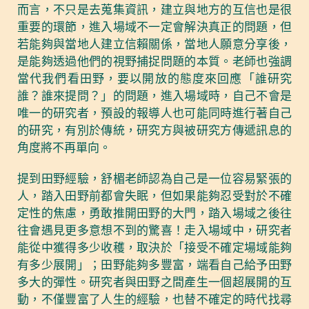
而言，不只是去蒐集資訊，建立與地方的互信也是很
重要的環節，進入場域不一定會解決真正的問題，但
若能夠與當地人建立信賴關係，當地人願意分享後，
是能夠透過他們的視野捕捉問題的本質。老師也強調
當代我們看田野，要以開放的態度來回應「誰研究
誰？誰來提問？」的問題，進入場域時，自己不會是
唯一的研究者，預設的報導人也可能同時進行著自己
的研究，有別於傳統，研究方與被研究方傳遞訊息的
角度將不再單向。
提到田野經驗，舒楣老師認為自己是一位容易緊張的
人，踏入田野前都會失眠，但如果能夠忍受對於不確
定性的焦慮，勇敢推開田野的大門，踏入場域之後往
往會遇見更多意想不到的驚喜！走入場域中，研究者
能從中獲得多少收穫，取決於「接受不確定場域能夠
有多少展開」；田野能夠多豐富，端看自己給予田野
多大的彈性。研究者與田野之間產生一個超展開的互
動，不僅豐富了人生的經驗，也替不確定的時代找尋