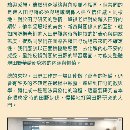
驗與感想，雖然研究脈絡與角度並不相同，但共同的
是進入田野時必須與場域關係人建立信任感。同樣
地，對於田野研究的熱情，肇祺老師對於踏入田野的
期待，他享受場域的美食、新奇與關係人的互動，就
如同舒楣老師進入田野觀察時所抱持的好奇心與開放
態度，提點同學們在面臨各種田野現場帶來的不確定
性，我們應該以正面積極地態度，去化解內心不安的
感受，最終反饋到關於田野的學習層面，才能完整體
現田野帶给研究者的內涵與價值。
總的來說，田野工作是一場即使做了萬全的準備，仍
會有許多的不確定在過程中顯露，連結到田野的教與
學，轉化成一種無法具象化的流程，這需要研究者本
身順應當時的田野步伐，慢慢地打開田野研究的大
門。