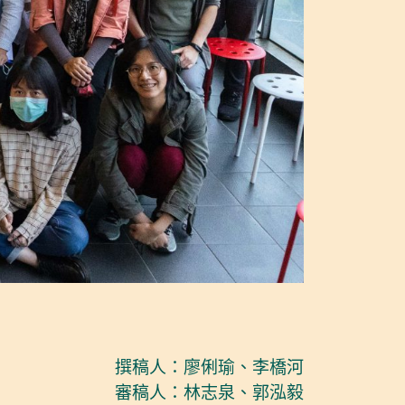
撰稿人：廖俐瑜、李橋河
審稿人：林志泉、郭泓毅