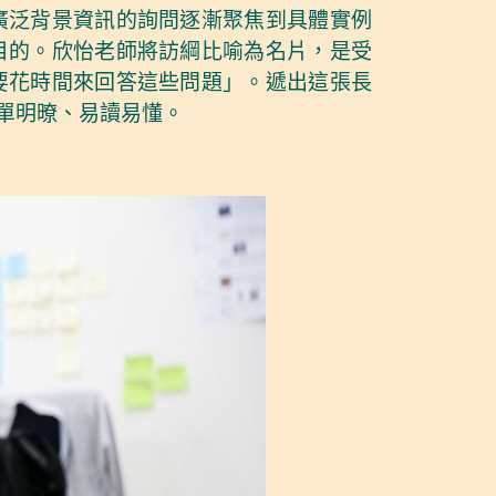
廣泛背景資訊的詢問逐漸聚焦到具體實例
目的。欣怡老師將訪綱比喻為名片，是受
要花時間來回答這些問題」。遞出這張長
單明暸、易讀易懂。