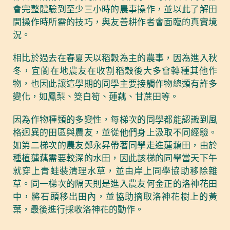
會完整體驗到至少三小時的農事操作，並以此了解田
間操作時所需的技巧，與友善耕作者會面臨的真實境
況。
相比於過去在春夏天以稻穀為主的農事，因為進入秋
冬，宜蘭在地農友在收割稻穀後大多會轉種其他作
物，也因此讓這學期的同學主要接觸作物總類有許多
變化，如鳳梨、筊白筍、蓮藕、甘蔗田等。
因為作物種類的多變性，每梯次的同學都能認識到風
格迥異的田區與農友，並從他們身上汲取不同經驗。
如第二梯次的農友鄭永昇帶著同學走進蓮藕田，由於
種植蓮藕需要較深的水田，因此該梯的同學當天下午
就穿上青蛙裝清理水草，並由岸上同學協助移除雜
草。同一梯次的隔天則是進入農友何金正的洛神花田
中，將石頭移出田內，並協助摘取洛神花樹上的黃
葉，最後進行採收洛神花的動作。