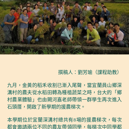
撰稿人：劉芳瑜（課程助教）
九月，金黃的稻禾收割已漸入尾聲，當宜蘭員山鄉深
溝村的農夫從水稻田轉為種植蔬菜之時，台大的「鄉
村農業體驗」也由闕河嘉老師帶領一群學生再次進入
石頭厝，開啟了新學期的援農梯次。
本學期位於宜蘭深溝村總共有8場的援農梯次，每次
都會邀請兩位不同的農友帶領同學，每梯次中同學都