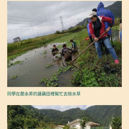
同學在鄭永昇的蓮藕田裡幫忙去除水草