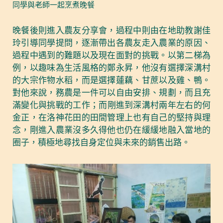
同學與老師一起烹煮晚餐
晚餐後則進入農友分享會，過程中則由在地助教謝佳
玲引導同學提問，逐漸帶出各農友走入農業的原因、
過程中遇到的難題以及現在面對的挑戰。以第二梯為
例，以趣味為生活風格的鄭永昇，他沒有選擇深溝村
的大宗作物水稻，而是選擇蓮藕、甘蔗以及雞、鴨。
對他來說，務農是一件可以自由安排、規劃，而且充
滿變化與挑戰的工作；而剛進到深溝村兩年左右的何
金正，在洛神花田的田間管理上也有自己的堅持與理
念，剛進入農業沒多久得他也仍在緩緩地融入當地的
圈子，積極地尋找自身定位與未來的銷售出路。