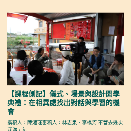
【課程側記】儀式、場景與設計開學
典禮：在相異處找出對話與學習的機
會
撰稿人：陳湘瑾審稿人：林志泉、李橋河 不管去幾次
深溝，每…