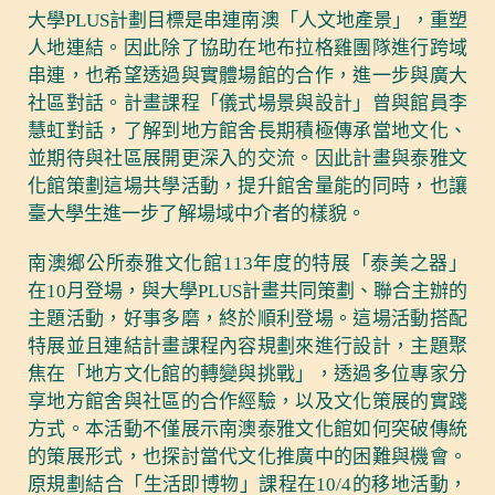
大學PLUS計劃目標是串連南澳「人文地產景」，重塑
人地連結。因此除了協助在地布拉格雞團隊進行跨域
串連，也希望透過與實體場館的合作，進一步與廣大
社區對話。計畫課程「儀式場景與設計」曾與館員李
慧虹對話，了解到地方館舍長期積極傳承當地文化、
並期待與社區展開更深入的交流。因此計畫與泰雅文
化館策劃這場共學活動，提升館舍量能的同時，也讓
臺大學生進一步了解場域中介者的樣貌。
南澳鄉公所泰雅文化館113年度的特展「泰美之器」
在10月登場，與大學PLUS計畫共同策劃、聯合主辦的
主題活動，好事多磨，終於順利登場。這場活動搭配
特展並且連結計畫課程內容規劃來進行設計，主題聚
焦在「地方文化館的轉變與挑戰」，透過多位專家分
享地方館舍與社區的合作經驗，以及文化策展的實踐
方式。本活動不僅展示南澳泰雅文化館如何突破傳統
的策展形式，也探討當代文化推廣中的困難與機會。
原規劃結合「生活即博物」課程在10/4的移地活動，