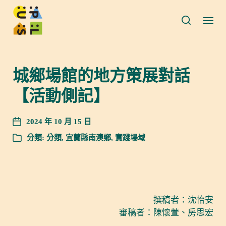
城鄉場館的地方策展對話
【活動側記】
2024 年 10 月 15 日
分類:
分類
,
宜蘭縣南澳鄉
,
實踐場域
撰稿者：沈怡安
審稿者：陳懷萱、房思宏