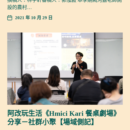
撰稿人：林宇軒審稿人：郭泓毅 本學期闕河嘉老師開
設的農村…
2021 年 10 月 29 日
阿改玩生活《Hmici Kari 餐桌劇場》
分享－社群小聚【場域側記】