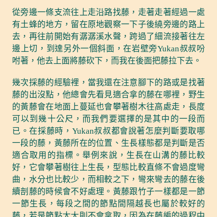
從旁邊一條支流往上走沿路找藤，走著走著經過一處
有土蜂的地方，留在原地觀察一下子後繞旁邊的路上
去，再往前開始有潺潺溪水聲，跨過了細流接著往左
邊上切，到達另外一個斜面，在岩壁旁Yukan叔叔吩
咐著，他去上面將藤砍下，而我在後面把藤拉下去。
幾次採藤的經驗裡，當我還在注意腳下的路或是找著
藤的出沒點，他總會先看見適合拿的藤在哪裡，野生
的黃藤會在地面上蔓延也會攀著樹木往高處走，長度
可以到幾十公尺，而我們要選擇的是其中的一段而
已。在採藤時，Yukan叔叔都會說著怎麼判斷要取哪
一段的藤，黃藤所在的位置、生長樣態都是判斷是否
適合取用的指標。舉例來說，生長在山溝的藤比較
好，它會攀著樹往上生長，型態比較直條不會過度彎
曲，水分也比較少，而相較之下，彎來彎去的藤在後
續剖藤的時候會不好處理。黃藤跟竹子一樣都是一節
一節生長，每段之間的節點間隔越長也屬於較好的
藤，若是節點太大則不會拿取，因為在藤編的過程中