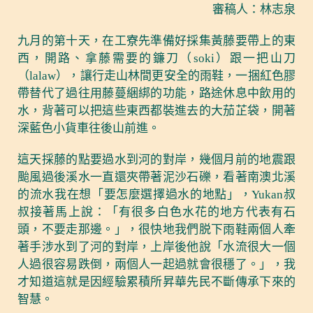
審稿人：林志泉
九月的第十天，在工寮先準備好採集黃藤要帶上的東
西，開路、拿藤需要的鐮刀（soki）跟一把山刀
（lalaw），讓行走山林間更安全的雨鞋，一捆紅色膠
帶替代了過往用藤蔓綑綁的功能，路途休息中飲用的
水，背著可以把這些東西都裝進去的大茄芷袋，開著
深藍色小貨車往後山前進。
這天採藤的點要過水到河的對岸，幾個月前的地震跟
颱風過後溪水一直還夾帶著泥沙石礫，看著南澳北溪
的流水我在想「要怎麼選擇過水的地點」，Yukan叔
叔接著馬上說：「有很多白色水花的地方代表有石
頭，不要走那邊。」，很快地我們脱下雨鞋兩個人牽
著手涉水到了河的對岸，上岸後他說「水流很大一個
人過很容易跌倒，兩個人一起過就會很穩了。」，我
才知道這就是因經驗累積所昇華先民不斷傳承下來的
智慧。