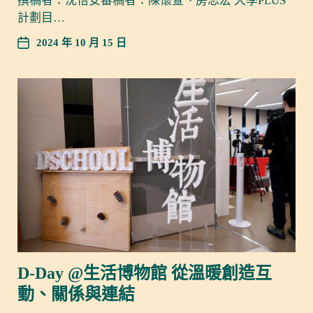
撰稿者：沈怡安審稿者：陳懷萱、房思宏 大學PLUS
計劃目…
2024 年 10 月 15 日
D-Day @生活博物館 從溫暖創造互
動、關係與連結