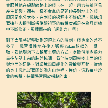
會跟其他在編製線路上的藤卡在一起，用力拉扯容易
產生斷裂。還有一種不會拿的是延伸長到地上的藤，
原因是水分太多，在削藤的過程中不好處理。我總想
著這些肉眼判斷標準跟視野的敏銳度都是在歲月磨練
中不斷修正，累積而來的「超能力」啊！
到了太陽將近移動到頭頂上方的時刻，藤也拿的差不
多了，我習慣性地在後方觀察Yukan叔叔的一舉一
動，看他腳落下去踩著土壤的方式，身體借用樹根力
量往陡壁上前的肢體協調，看他時刻觀察樹上面的藤
與地面的足跡，對環境四周變化的靈敏與互動。從他
的身上我也試著開始融入山林裡，模仿、汲取這些珍
貴的智慧，持續學習關於採藤的事。