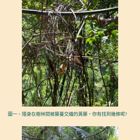
圖一、隱身在樹林間被藤蔓交織的黃藤，你有找到幾條呢?