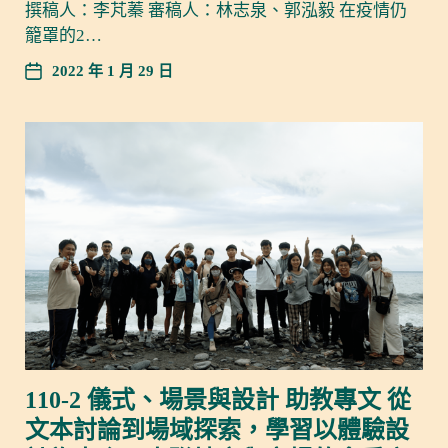
撰稿人：李芃蓁 審稿人：林志泉、郭泓毅 在疫情仍
籠罩的2…
2022 年 1 月 29 日
110-2 儀式、場景與設計 助教專文 從
文本討論到場域探索，學習以體驗設