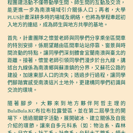
程團建活動不僅帶動學生間、師生間的互動及交流，
能更進一步為南澳場域引介關係人口；再者，大學
PLUS計畫深耕多時的場域及網絡，也將為學程牽起初
入地方的連結，成為師生與地方共學的基地。
首先，計畫團隊之懷萱老師與同學們分享乘坐區間車
的特別安排，係期望藉由區間車站站停靠、窗景與時
間流動的特點，讓同學們深刻體會宜蘭南澳與臺北的
距離。接著，懷萱老師引領同學們漫步於台九線，講
述台九線係為南澳鄉與蘇澳鎮的分界，又蘇花公路的
建設，加速東部人口的流失；透過步行過程，讓同學
們腳踏實感受南澳這片土地外，更建構同學們初識與
交流的環境。
隨著腳步，大夥來到地方夥伴阿哲主理的
BulaBula.KC布拉布拉露營區，並在第二屆學生的開
場下，透過關鍵字活動，展開破冰、建立關係及自我
介紹的環節，讓來自多元科系（如：物治系、森林