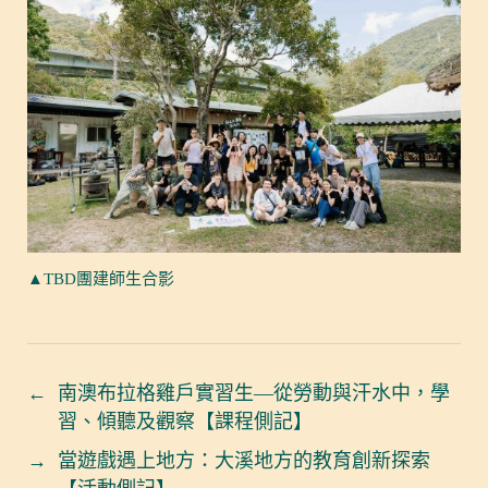
▲TBD團建師生合影
←
南澳布拉格雞戶實習生—從勞動與汗水中，學
習、傾聽及觀察【課程側記】
→
當遊戲遇上地方：大溪地方的教育創新探索