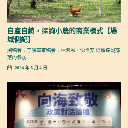
自產自銷，探詢小農的商業模式【場
域側記】
撰稿者：丁映瑄審稿者：林凱恩、沈怡安 延續達觀部
落的參訪…
2024 年 6 月 4 日