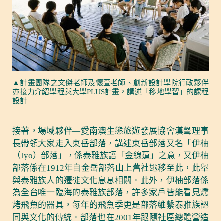
▲計畫團隊之文傑老師及懷萱老師、創新設計學院行政夥伴
亦接力介紹學程與大學PLUS計畫，講述「移地學習」的課程
設計
接著，場域夥伴—愛南澳生態旅遊發展協會漢聲理事
長帶領大家走入東岳部落，講述東岳部落又名「伊柚
（Iyo）部落」，係泰雅族語「金線蓮」之意，又伊柚
部落係在1912年自金岳部落山上舊社遷移至此，此舉
與泰雅族人的遷徙文化息息相關。此外，伊柚部落係
為全台唯一臨海的泰雅族部落，許多家戶皆能看見燻
烤飛魚的器具，每年的飛魚季更是部落維繫泰雅族認
同與文化的傳統。部落也在2001年跟隨社區總體營造