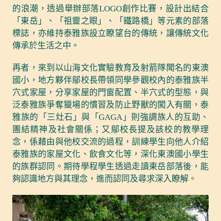
的浪潮，透過舉辦部落LOGO創作比賽，設計出結合
「東岳」、「祖靈之眼」、「鐵路橋」等元素的部落
標誌，亦維持泰雅族設立瞭望台的傳統，讓傳統文化
傳承於生活之中。
再者，來到以山海文化實驗教育及射箭隊聞名的東澳
國小，地方夥伴鄔校長帶領同學參觀校內的泰雅族半
穴式家屋，分享家屋的門窗配置、半穴式的型態，與
泛泰雅族爭奪獵場的慣習及防止野獸的闖入有關，泰
雅族的「三灶石」與「GAGA」則強調族人的互助、
團結精神及社會關係；又鄔校長提及該校的教學理
念，係藉由與他校交流的過程，訓練學生向他人介紹
泰雅族的家屋文化、飲食文化等，深化東澳國小學生
的族群認同。期待學程學生透過走讀東岳部落後，能
夠認識地方與其理念，進而認同及尋求深入瞭解。