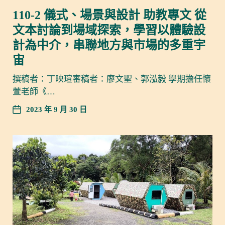
110-2 儀式、場景與設計 助教專文 從
文本討論到場域探索，學習以體驗設
計為中介，串聯地方與市場的多重宇
宙
撰稿者：丁映瑄審稿者：廖文聖、郭泓毅 學期擔任懷
萱老師《…
2023 年 9 月 30 日