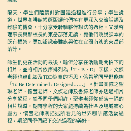
隔天，學生們陸續針對團建過程進行分享；學生說
道，世界咖啡館帳篷版讓他們擁有更深入交流話語及
經驗的機會，十分享受聆聽夥伴想法的過程，又漢聲
理事長與鄔校長的東岳部落走讀，讓他們跳脫課本的
既有框架，更加認識泰雅族與位在宜蘭南澳的東岳部
落等。
師生們更在活動的最後，輪流分享在活動期間拍下的
相片，並將相片依序排列為「T、B、D」字樣，文傑
老師也藉此談及TBD縮寫的巧思，係希望同學們能夠
「To Be Determined / Designed……」。計畫團隊之聖
琳老師、懷萱老師、文傑老師及書緯老師亦透過相片
分享過程，給予同學們期許，聖琳老師從部落一隅的
相片說道，期待學程的大家能持續為社區及場域盡心
盡力，懷萱老師則描述所看見的世界咖啡館活動過
程，期望同學們記下交流過程的美好。