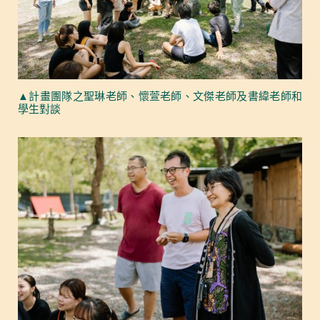
▲計畫團隊之聖琳老師、懷萱老師、文傑老師及書緯老師和
學生對談