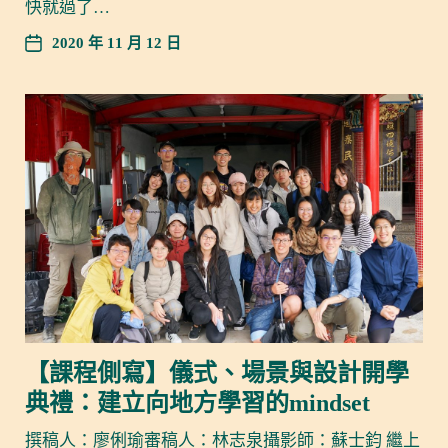
快就過了…
2020 年 11 月 12 日
【課程側寫】儀式、場景與設計開學
典禮：建立向地方學習的mindset
撰稿人：廖俐瑜審稿人：林志泉攝影師：蘇士鈞 繼上