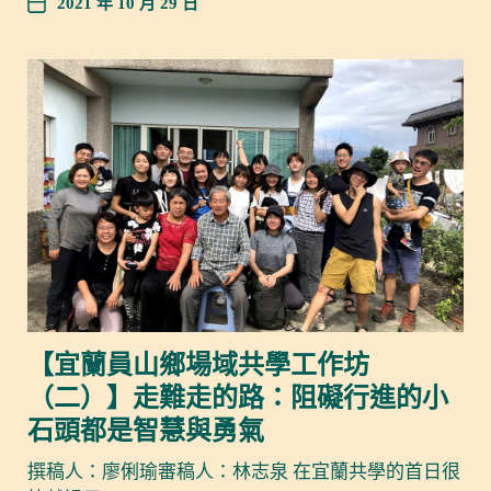
2021 年 10 月 29 日
【宜蘭員山鄉場域共學工作坊
（二）】走難走的路：阻礙行進的小
石頭都是智慧與勇氣
撰稿人：廖俐瑜審稿人：林志泉 在宜蘭共學的首日很