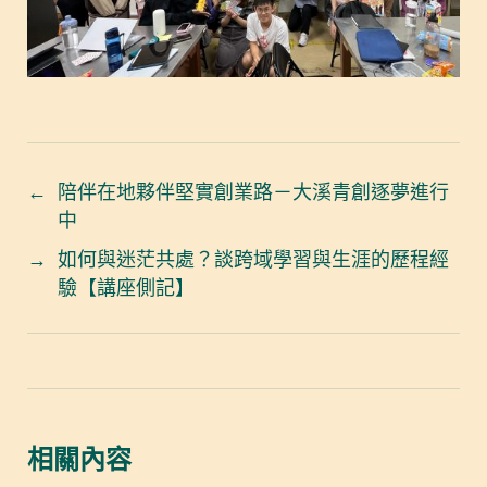
←
陪伴在地夥伴堅實創業路－大溪青創逐夢進行
中
→
如何與迷茫共處？談跨域學習與生涯的歷程經
驗【講座側記】
相關內容