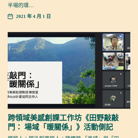
半場的環…
2021 年 4 月 1 日
跨領域美感創課工作坊《田野敲敲
門： 場域「暖關係」》活動側記