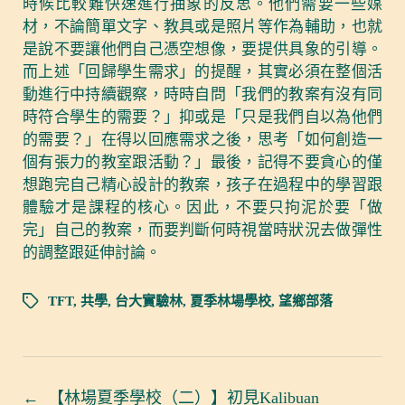
時候比較難快速進行抽象的反思。他們需要一些媒
材，不論簡單文字、教具或是照片等作為輔助，也就
是說不要讓他們自己憑空想像，要提供具象的引導。
而上述「回歸學生需求」的提醒，其實必須在整個活
動進行中持續觀察，時時自問「我們的教案有沒有同
時符合學生的需要？」抑或是「只是我們自以為他們
的需要？」在得以回應需求之後，思考「如何創造一
個有張力的教室跟活動？」最後，記得不要貪心的僅
想跑完自己精心設計的教案，孩子在過程中的學習跟
體驗才是課程的核心。因此，不要只拘泥於要「做
完」自己的教案，而要判斷何時視當時狀況去做彈性
的調整跟延伸討論。
TFT
,
共學
,
台大實驗林
,
夏季林場學校
,
望鄉部落
←
【林場夏季學校（二）】初見Kalibuan