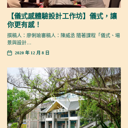
【儀式感體驗設計工作坊】儀式，讓
你更有感！
撰稿人：廖俐瑜審稿人：陳威丞 隨著課程「儀式、場
景與設計…
2020 年 12 月 8 日