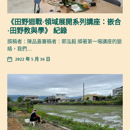
《田野迴戰·領域展開系列講座：嵌合
·田野教與學》 紀錄
撰稿者：陳品嘉審稿者：郭泓毅 順著第一場講座的脈
絡，我們…
2022 年 5 月 16 日