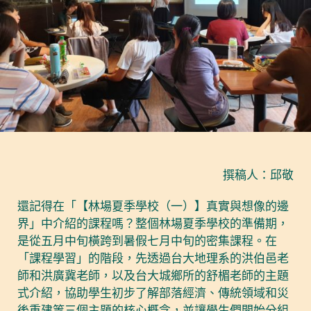
撰稿人：邱敬
還記得在「【林場夏季學校（一）】真實與想像的邊
界」中介紹的課程嗎？整個林場夏季學校的準備期，
是從五月中旬橫跨到暑假七月中旬的密集課程。在
「課程學習」的階段，先透過台大地理系的洪伯邑老
師和洪廣冀老師，以及台大城鄉所的舒楣老師的主題
式介紹，協助學生初步了解部落經濟、傳統領域和災
後重建等三個主題的核心概念，並讓學生們開始分組