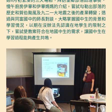
過6月初緊湊的三天場勘，拜訪望鄉部落田理事長、
慢午廚房伊畢和伊畢媽媽的介紹，嘗試勾勒出部落的
歷史和賀伯颱風及九二一大地震之後的產業轉變；透
過與同富國中的師長對談，大略掌握國中生的背景和
學習情況，以期在沒辦法先認識在地學生的限制之
下，嘗試使教案符合在地國中生的需求，讓國中生在
學習過程能夠產生共鳴。