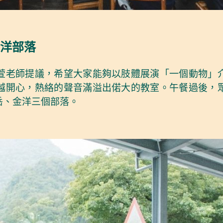
洋部落
萱老師提議，希望大家能夠以肢體展演「一個動物」
越開心，熱絡的聲音滿溢出偌大的教室。午餐過後，
岳、金洋三個部落。