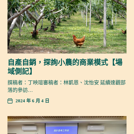
自產自銷，探詢小農的商業模式【場
域側記】
撰稿者：丁映瑄審稿者：林凱恩、沈怡安 延續達觀部
落的參訪…
2024 年 6 月 4 日