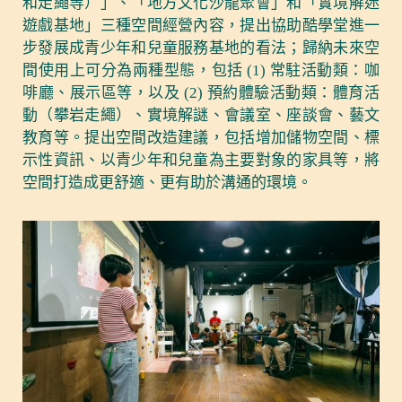
和走繩等）」、「地方文化沙龍聚會」和「實境解迷
遊戲基地」三種空間經營內容，提出協助酷學堂進一
步發展成青少年和兒童服務基地的看法；歸納未來空
間使用上可分為兩種型態，包括 (1) 常駐活動類：咖
啡廳、展示區等，以及 (2) 預約體驗活動類：體育活
動（攀岩走繩）、實境解謎、會議室、座談會、藝文
教育等。提出空間改造建議，包括增加儲物空間、標
示性資訊、以青少年和兒童為主要對象的家具等，將
空間打造成更舒適、更有助於溝通的環境。