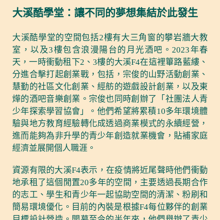
大溪酷學堂：讓不同的夢想集結於此發生
大溪酷學堂的空間包括2樓有大三角窗的攀岩牆大教
室，以及3樓包含浪漫陽台的月光酒吧。2023年春
天，一時衝動租下2、3樓的大溪F4在這裡篳路藍縷、
分進合擊打起創業戰，包括，宗俊的山野活動創業、
慧勤的社區文化創業、經舫的遊戲設計創業，以及東
燁的酒吧音樂創業。宗俊也同時創辦了「社團法人青
少年探索學習協會」。他們希望將累積10多年環境體
驗與地方教育經驗轉化成透過商業模式的永續經營，
進而能夠為非升學的青少年創造就業機會，貼補家庭
經濟並展開個人職涯。
資源有限的大溪F4表示，在疫情將近尾聲時他們衝動
地承租了這個閒置20多年的空間，主要透過長期合作
的志工、學生和青少年一起協助空間的清潔、粉刷和
簡易環境優化。目前的內裝是根據F4每位夥伴的創業
目標設計營造。開幕至今的半年來，他們舉辦了青少