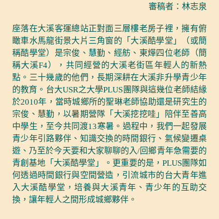
審稿者：林志泉
座落在大溪客運總站正對面三層樓老房子裡，擁有俯
瞰車水馬龍街景大片三角窗的「大溪酷學堂」（或簡
稱酷學堂）是宗俊、慧勤、經舫、東燁四位老師（簡
稱大溪F4），共同經營的大溪老街區年輕人的新熱
點。三十幾歲的他們，長期深耕在大溪非升學青少年
的教育。台大USR之大學PLUS團隊與這幾位老師結緣
於2010年，當時城鄉所的聖琳老師協助還是研究生的
宗俊、慧勤，以暑期營隊「大溪挖挖哇」陪伴至善高
中學生，至今共同渡13寒暑。過程中，我們一起發展
青少年引路夥伴、知識交換的時間銀行、氣候變遷桌
遊、乃至於今天要和大家聊聊的入/回鄉青年急需要的
青創基地「大溪酷學堂」。更重要的是，PLUS團隊如
何透過時間銀行與空間營造，引流城市的台大青年進
入大溪酷學堂，培養與大溪青年、青少年的互助交
換，讓年輕人之間形成城鄉夥伴。