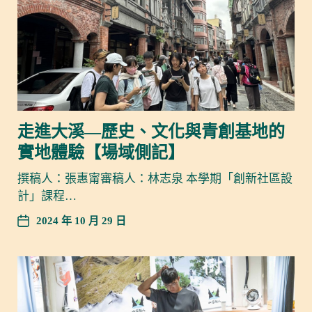
走進大溪—歷史、文化與青創基地的
實地體驗【場域側記】
撰稿人：張惠甯審稿人：林志泉 本學期「創新社區設
計」課程…
2024 年 10 月 29 日