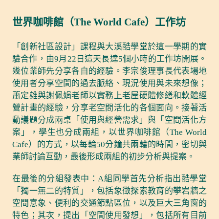
世界咖啡館（
The World Cafe
）工作坊
「創新社區設計」課程與大溪酷學堂於這一學期的實
驗合作，由9月22日這天長達5個小時的工作坊開展。
幾位業師先分享各自的經驗。李宗俊理事長代表場地
使用者分享空間的過去脈絡、現況使用與未來想像；
蕭定雄與謝佩娟老師以實務上老屋硬體修繕和軟體經
營計畫的經驗，分享老空間活化的各個面向。接著活
動議題分成兩桌「使用與經營需求」與「空間活化方
案」，學生也分成兩組，以世界咖啡館（The World
Cafe）的方式，以每輪50分鐘共兩輪的時間，密切與
業師討論互動，最後形成兩組的初步分析與提案。
在最後的分組發表中：A組同學首先分析指出酷學堂
「獨一無二的特質」，包括象徵探索教育的攀岩牆之
空間意象、便利的交通節點區位，以及巨大三角窗的
特色；其次，提出「空間使用發想」，包括所有目前