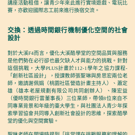
講座活動租借，讓青少年來此進行實境遊戲、電玩比
賽，亦歡迎國際志工前來進行換宿交流。
交換：透過時間銀行機制優化空間的社會
設計
對於大溪F4而言，優化大溪酷學堂的空間品質與服務
是他們勢在必行卻也最欠缺人才與能力的挑戰。針對
這個挑戰，大學PLUS計畫於112-1學年之協力課程-
「創新社區設計」，授課教師張聖琳與房思宏兩位老
師，邀請謝佩娟（桃園社區營造計畫主持人）、蕭定
雄（雄本老屋規劃有限公司共同創辦人）、陳宏益
（優時間銀行雲董事長）三位業師，帶領8位來自不
同專業背景和年級的臺大學生，與社團法人青少年探
索學習協會共同導入創新社會設計的思維，探索酷學
堂的優化與空間實驗。
聖琳老師在開場時提到「這堂課在挑戰服務和理解的