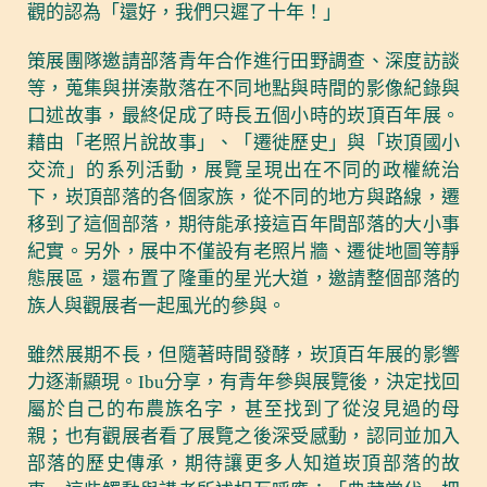
觀的認為「還好，我們只遲了十年！」
策展團隊邀請部落青年合作進行田野調查、深度訪談
等，蒐集與拼湊散落在不同地點與時間的影像紀錄與
口述故事，最終促成了時長五個小時的崁頂百年展。
藉由「老照片說故事」、「遷徙歷史」與「崁頂國小
交流」的系列活動，展覽呈現出在不同的政權統治
下，崁頂部落的各個家族，從不同的地方與路線，遷
移到了這個部落，期待能承接這百年間部落的大小事
紀實。另外，展中不僅設有老照片牆、遷徙地圖等靜
態展區，還布置了隆重的星光大道，邀請整個部落的
族人與觀展者一起風光的參與。
雖然展期不長，但隨著時間發酵，崁頂百年展的影響
力逐漸顯現。Ibu分享，有青年參與展覽後，決定找回
屬於自己的布農族名字，甚至找到了從沒見過的母
親；也有觀展者看了展覽之後深受感動，認同並加入
部落的歷史傳承，期待讓更多人知道崁頂部落的故