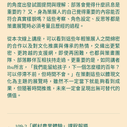
的角度出發試圖提問與理解：部落會覺得什麼訊息是
重要的？ 又，身為策展人的自己覺得重要的內容能否
符合真實樣貌嗎？這些考察、角色設定、反思等都是
策畫展覽時必須考量且歷經的過程。
從本次線上講座，可以看到這些年輕策展人之間綿密
的合作以及對文化推廣與傳承的熱情，交織出更緊
密、更跨越的支援網，即使再困難，也都與策畫團
隊、部落夥伴互相扶持走過。更重要的是，如同講者
Ibu所言，「我們能留給孩子，下一個怎麼樣的百年？
可以停滯不前，但時間不會。」在策劃這些以體現文
化為主題的展覽時，雖然不一定當下就能夠看到成
果，但隨著時間推進，未來一定會呈現出無可替代的
價值。
←
109-2「鄉村農業體驗」課程報導