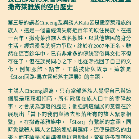
撒奇萊雅族的空白歷史
第三場的講者Cinceng及與談人Kala皆是撒奇萊雅族的
族人，這是一個曾經消失將近百年的原住民族。在這
一百年，撒奇萊雅族人改名換姓，以其他族民的身分
生活，經過漫長的努力爭取，終於在2007年正名。雖
然在這百餘年中，已有非常多的傳統習俗與文化不復
存在了，但在族民同心之下，也逐漸找回了自己的文
化，例如服飾、語言、工藝技術與故事，這就是
《Siket回路-馬立雲部落主題展》的主題。
主講人Cinceng認為，只有當部落族人覺得自己與這
個展是環環相扣時，所有散落在族人口中的零碎故
事，才會成為部落的歷史；他強調這個展的意義在於
展現出「當下的我們與過去部落所有的族人緊緊相
繫」。在撒奇萊雅族中，「Siket」有繫綁的意涵，同
時象徵著人與人之間的連結與羈絆，這便是展名的由
來。而不論是展前準備與展覽期間，皆有許多部落的