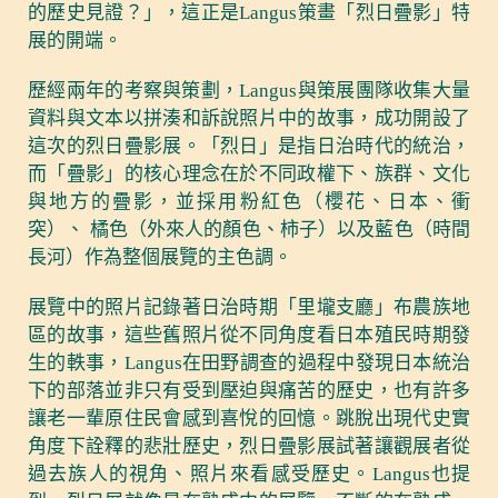
的歷史見證？」，這正是Langus策畫「烈日疊影」特
展的開端。
歷經兩年的考察與策劃，Langus與策展團隊收集大量
資料與文本以拼湊和訴說照片中的故事，成功開設了
這次的烈日疊影展。「烈日」是指日治時代的統治，
而「疊影」的核心理念在於不同政權下、族群、文化
與地方的疊影，並採用粉紅色（櫻花、日本、衝
突）、 橘色（外來人的顏色、柿子）以及藍色（時間
長河）作為整個展覽的主色調。
展覽中的照片記錄著日治時期「里壠支廳」布農族地
區的故事，這些舊照片從不同角度看日本殖民時期發
生的軼事，Langus在田野調查的過程中發現日本統治
下的部落並非只有受到壓迫與痛苦的歷史，也有許多
讓老一輩原住民會感到喜悅的回憶。跳脫出現代史實
角度下詮釋的悲壯歷史，烈日疊影展試著讓觀展者從
過去族人的視角、照片來看感受歷史。Langus也提