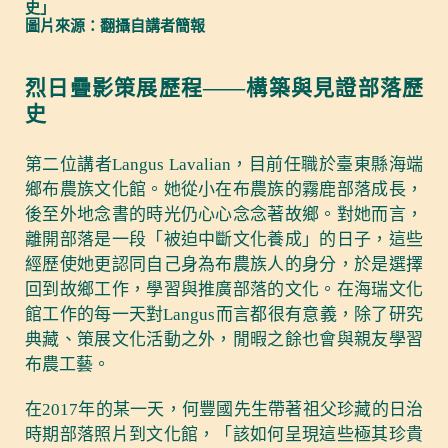
史」
圖片來源：翻攝自講者簡報
烈日疊影策展歷程——構築與見證部落歷
史
第二位講者Langus Lavalian，目前任職於臺東縣海端
鄉布農族文化館。她從小在布農族的霧鹿部落成長，
後至外地念書的時光仍心心念念著故鄉。對她而言，
離開部落是一段「被迫中斷文化養成」的日子，這些
經歷使她更認同自己身為布農族人的身分，於是選擇
回到故鄉工作，學習與推廣部落的文化。在海瑞文化
館工作的每一天對Langus而言都很有意義，除了研究
典藏、策展文化活動之外，閒暇之餘也會與親友學習
布農工藝。
在2017年的某一天，何豐國先生帶著祖父珍藏的日治
時期部落照片到文化館，「該如何呈現這些極其珍貴