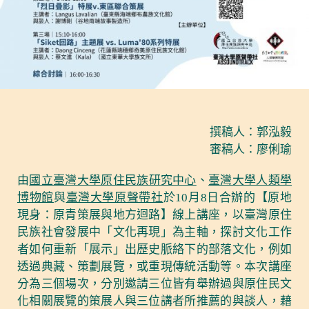
撰稿人：郭泓毅
審稿人：廖俐瑜
由
國立臺灣大學原住民族研究中心
、
臺灣大學人類學
博物館
與
臺灣大學原聲帶社
於10月8日合辦的【原地
現身：原青策展與地方迴路】線上講座，以臺灣原住
民族社會發展中「文化再現」為主軸，探討文化工作
者如何重新「展示」出歷史脈絡下的部落文化，例如
透過典藏、策劃展覽，或重現傳統活動等。本次講座
分為三個場次，分別邀請三位皆有舉辦過與原住民文
化相關展覽的策展人與三位講者所推薦的與談人，藉