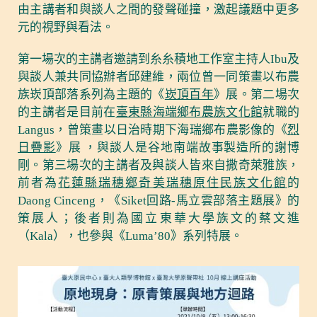
由主講者和與談人之間的發聲碰撞，激起議題中更多
元的視野與看法。
第一場次的主講者邀請到糸糸積地工作室主持人Ibu及
與談人兼共同協辦者邱建維，兩位曾一同策畫以布農
族崁頂部落系列為主題的《
崁頂百年
》展。第二場次
的主講者是目前在
臺東縣海端鄉布農族文化館
就職的
Langus，曾策畫以日治時期下海瑞鄉布農影像的《
烈
日疊影
》展 ，與談人是谷地南端故事製造所的謝博
剛。第三場次的主講者及與談人皆來自撒奇萊雅族，
前者為
花蓮縣瑞穗鄉奇美瑞穗原住民族文化館
的
Daong Cinceng，《Siket回路-馬立雲部落主題展》的
策展人；後者則為國立東華大學族文的蔡文進
（Kala），也參與《Luma’80》系列特展。