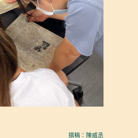
撰稿：陳威丞