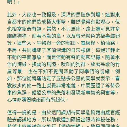
吧！」
此外，大家也一致提及，深溝的馬陸多到爆！這對來
自都市的他們造成極大衝擊，雖然覺得有點噁心，但
也相當新奇有趣。當然，不只馬陸，路上還可見許多
貓貓狗狗，站著不動的鳥，以及螢光粉色的福壽螺卵
等。這些人、生物與一旁的稻田、電線桿、柏油路、
平房，共同構成了宜蘭深溝的日常樣貌；這絕非靜止
不動的平面意象，而是流動有聲的動態記憶。隨著水
流的辣椒、扭動的馬陸、吠叫的狗群、放著民歌的竹
屋等景，也在不知不覺間牽動了同學們的情緒。例
如，那位從轉運站走了五點多公里的同學就表示，喜
歡散步的他一路上感覺非常複雜，中間歷經了等待公
車的焦躁、錯過公車的失落和發現新事物的興奮等，
心情亦隨著晴雨而有所起伏。
值得一提的是，由於這門課期待同學能夠藉由感官經
驗去認識地方，所以助教還加碼提出限時神秘任務，
希望大家嘗試和水進行「親密接觸」。雖是同個地方