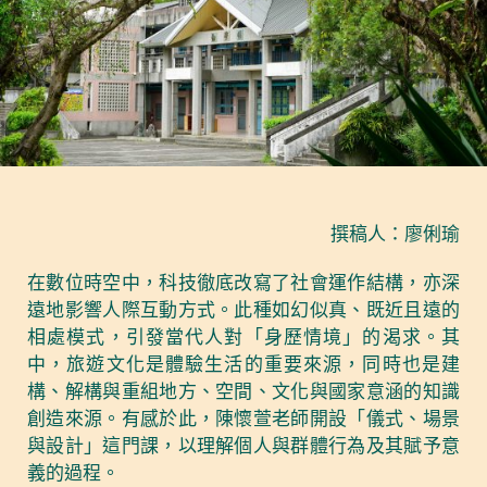
撰稿人：廖俐瑜
在數位時空中，科技徹底改寫了社會運作結構，亦深
遠地影響人際互動方式。此種如幻似真、既近且遠的
相處模式，引發當代人對「身歷情境」的渴求。其
中，旅遊文化是體驗生活的重要來源，同時也是建
構、解構與重組地方、空間、文化與國家意涵的知識
創造來源。有感於此，陳懷萱老師開設「儀式、場景
與設計」這門課，以理解個人與群體行為及其賦予意
義的過程。