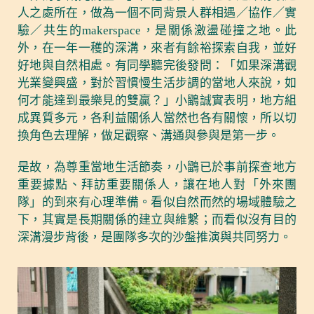
人之處所在，做為一個不同背景人群相遇／協作／實
驗／共生的makerspace，是關係激盪碰撞之地。此
外，在一年一穫的深溝，來者有餘裕探索自我，並好
好地與自然相處。有同學聽完後發問：「如果深溝觀
光業變興盛，對於習慣慢生活步調的當地人來說，如
何才能達到最樂見的雙贏？」小鶹誠實表明，地方組
成異質多元，各利益關係人當然也各有關懷，所以切
換角色去理解，做足觀察、溝通與參與是第一步。
是故，為尊重當地生活節奏，小鶹已於事前探查地方
重要據點、拜訪重要關係人，讓在地人對「外來團
隊」的到來有心理準備。看似自然而然的場域體驗之
下，其實是長期關係的建立與維繫；而看似沒有目的
深溝漫步背後，是團隊多次的沙盤推演與共同努力。