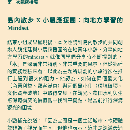
第一次親密接觸
島內散步 X 小農應援團：向地方學習的
Mindset
結束小組成果呈現後，本次也請到島內散步的共同創
辦人魏兆廷與小農應援團的在地青年小鶹，分享向地
方學習的mindset。就像同學們分享時不斷提到的，
「水」是深溝非常特別、非常重要的風景，但從兆廷
的實務經驗來看，以此為主題所規劃的小旅行卻在推
行上遇到很大的阻力。他認為，如何在兩個最大化
（商業利益、顧客滿意）與兩個最小化（環境破壞、
文化資產破壞）中取得交集，在觀光、農田水利與生
態保育衝突的價值觀中找到平衡點，是當前推行深溝
觀光的困境。
小鶹補充說道：「因為宜蘭是一個生活城市，軟硬體
並非為了觀光而生。」但他也表示，這才是深溝最迷