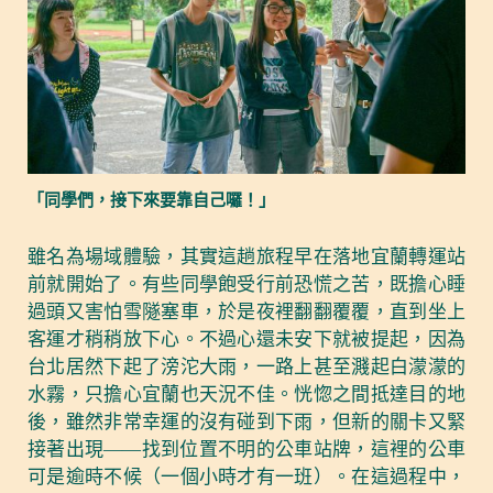
「同學們，接下來要靠自己囉！」
雖名為場域體驗，其實這趟旅程早在落地宜蘭轉運站
前就開始了。有些同學飽受行前恐慌之苦，既擔心睡
過頭又害怕雪隧塞車，於是夜裡翻翻覆覆，直到坐上
客運才稍稍放下心。不過心還未安下就被提起，因為
台北居然下起了滂沱大雨，一路上甚至濺起白濛濛的
水霧，只擔心宜蘭也天況不佳。恍惚之間抵達目的地
後，雖然非常幸運的沒有碰到下雨，但新的關卡又緊
接著出現——找到位置不明的公車站牌，這裡的公車
可是逾時不候（一個小時才有一班）。在這過程中，