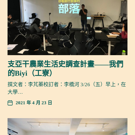
支亞干農業生活史調查計畫——我們
的Biyi（工寮）
撰文者：李芃蓁校訂者：李橋河 3/26（五）早上，在
大學…
2021 年 4 月 23 日