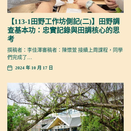
【113-1田野工作坊側記(二)】田野調
查基本功：忠實記錄與田調核心的思
考
撰稿者：李佳澤審稿者：陳懷萱 接續上周課程，同學
們完成了…
2024 年 10 月 17 日