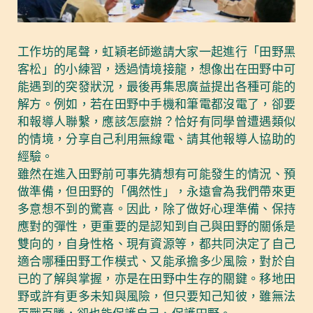
工作坊的尾聲，虹穎老師邀請大家一起進行「田野黑
客松」的小練習，透過情境接龍，想像出在田野中可
能遇到的突發狀況，最後再集思廣益提出各種可能的
解方。例如，若在田野中手機和筆電都沒電了，卻要
和報導人聯繫，應該怎麼辦？恰好有同學曾遭遇類似
的情境，分享自己利用無線電、請其他報導人協助的
經驗。
雖然在進入田野前可事先猜想有可能發生的情況、預
做準備，但田野的「偶然性」，永遠會為我們帶來更
多意想不到的驚喜。因此，除了做好心理準備、保持
應對的彈性，更重要的是認知到自己與田野的關係是
雙向的，自身性格、現有資源等，都共同決定了自己
適合哪種田野工作模式、又能承擔多少風險，對於自
已的了解與掌握，亦是在田野中生存的關鍵。移地田
野或許有更多未知與風險，但只要知己知彼，雖無法