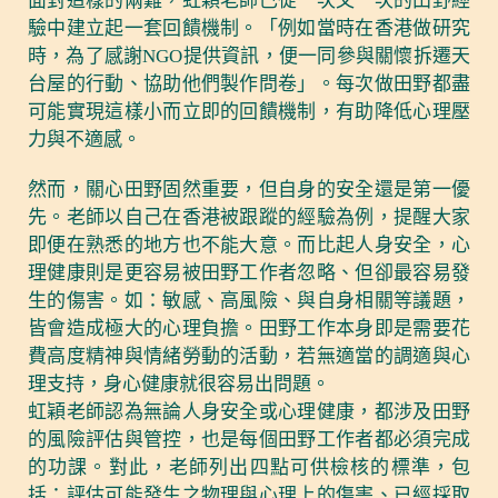
面對這樣的兩難，虹穎老師已從一次又一次的田野經
驗中建立起一套回饋機制。「例如當時在香港做研究
時，為了感謝NGO提供資訊，便一同參與關懷拆遷天
台屋的行動、協助他們製作問卷」。每次做田野都盡
可能實現這樣小而立即的回饋機制，有助降低心理壓
力與不適感。
然而，關心田野固然重要，但自身的安全還是第一優
先。老師以自己在香港被跟蹤的經驗為例，提醒大家
即便在熟悉的地方也不能大意。而比起人身安全，心
理健康則是更容易被田野工作者忽略、但卻最容易發
生的傷害。如：敏感、高風險、與自身相關等議題，
皆會造成極大的心理負擔。田野工作本身即是需要花
費高度精神與情緒勞動的活動，若無適當的調適與心
理支持，身心健康就很容易出問題。
虹穎老師認為無論人身安全或心理健康，都涉及田野
的風險評估與管控，也是每個田野工作者都必須完成
的功課。對此，老師列出四點可供檢核的標準，包
括：評估可能發生之物理與心理上的傷害、已經採取