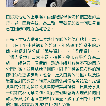
田野充電站的上半場，由課程夥伴橋河和懷萱老師主
持，以「田野與我」為主軸，帶著參加者一同思考自
己在田野中的角色與定位。
首先，主持人邀請每位夥伴在彩色的便利貼上，寫下
自己在田野中曾遇到的難題，並依據困難發生的環
節，將便利貼分成「蒐集資料」、「處理資料」、
「個人處境」三大主題。接著，參加者平均分為三
組，一組負責一個環節，透過小組討論將不同的困境
分門別類，並嘗試給予回饋。同學們將蒐集資料的環
節細分為更多步驟，包含：進入田野的門檻，以及隨
後需面對的約訪、維持人際關係與倫理等議題。處理
資料的環節則多涉及資料的轉譯與詮釋。負責分享此
一環節的林同學提到，組內整理時發現處理資料的困
難大多與另外兩個主題相互重疊，顯示了田野工作中
的每個步驟實為環環相扣、相互影響。