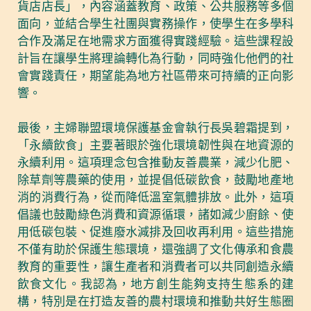
貨店店長」，內容涵蓋教育、政策、公共服務等多個
面向，並結合學生社團與實務操作，使學生在多學科
合作及滿足在地需求方面獲得實踐經驗。這些課程設
計旨在讓學生將理論轉化為行動，同時強化他們的社
會實踐責任，期望能為地方社區帶來可持續的正向影
響。
最後，主婦聯盟環境保護基金會執行長吳碧霜提到，
「永續飲食」主要著眼於強化環境韌性與在地資源的
永續利用。這項理念包含推動友善農業，減少化肥、
除草劑等農藥的使用，並提倡低碳飲食，鼓勵地產地
消的消費行為，從而降低溫室氣體排放。此外，這項
倡議也鼓勵綠色消費和資源循環，諸如減少廚餘、使
用低碳包裝、促進廢水減排及回收再利用。這些措施
不僅有助於保護生態環境，還強調了文化傳承和食農
教育的重要性，讓生產者和消費者可以共同創造永續
飲食文化。我認為，地方創生能夠支持生態系的建
構，特別是在打造友善的農村環境和推動共好生態圈