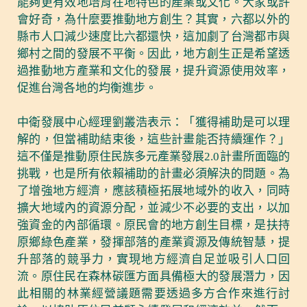
能夠更有效地培育在地特色的產業或文化。大家或許
會好奇，為什麼要推動地方創生？其實，六都以外的
縣市人口減少速度比六都還快，這加劇了台灣都市與
鄉村之間的發展不平衡。因此，地方創生正是希望透
過推動地方產業和文化的發展，提升資源使用效率，
促進台灣各地的均衡進步。
中衛發展中心經理劉叢浩表示：「獲得補助是可以理
解的，但當補助結束後，這些計畫能否持續運作？」
這不僅是推動原住民族多元產業發展2.0計畫所面臨的
挑戰，也是所有依賴補助的計畫必須解決的問題。為
了增強地方經濟，應該積極拓展地域外的收入，同時
擴大地域內的資源分配，並減少不必要的支出，以加
強資金的內部循環。原民會的地方創生目標，是扶持
原鄉綠色產業，發揮部落的產業資源及傳統智慧，提
升部落的競爭力，實現地方經濟自足並吸引人口回
流。原住民在森林碳匯方面具備極大的發展潛力，因
此相關的林業經營議題需要透過多方合作來進行討