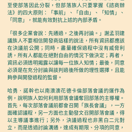
至使部落因此分裂，但部落族人只要掌握《諮商辦
法》的四大原則：「事前」、「自由」、「知情」、
「同意」，就能有效對抗上述的內部矛盾。
「很多企業會說：先通過，之後再討論。」謝孟羽建
議族人不要相信開發商這樣的說法，所有資訊都應該
在決議前公開；同時，盡量確保過程中沒有威脅利
誘，所有人都能在絕對自由的情況下做決定；再者，
資訊必須透明揭露以讓每一位族人知情；最後，同意
必須是在充分討論與談判過後所做的理性選擇，且能
夠參與開發過程的監督。
哈勇．諾幹也以南澳澳花德卡倫部落會議的運作為
例，說明族人如何利用部落會議奪回部落的主導權。
首先，每次部落會議前都會召開「族長會議」，一方
面確認議程，另一方面也主動發文召開部落會議，得
以主導議事進行；另外，決議過程也非黑白二元對
立，而是透過討論溝通，達成有期限、分項的同意，