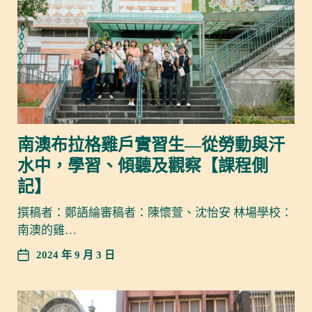
南澳布拉格雞戶實習生—從勞動與汗
水中，學習、傾聽及觀察【課程側
記】
撰稿者：鄭語綸審稿者：陳懷萱、沈怡安 林場學校：
南澳的雞…
2024 年 9 月 3 日