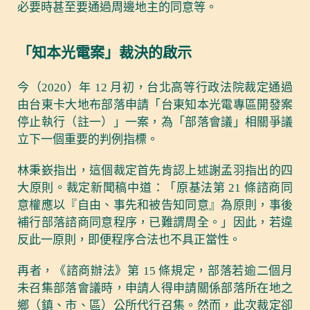
必要時甚至要通過周邊地主的同意等。
「知本光電案」裁決的啟示
今（2020）年 12 月初，台北高等行政法院裁定通過
由台東卡大地布部落申請「台東知本光電專區開發案
停止執行（註一）」一案，為「部落會議」相關爭議
立下一個重要的判例指標。
林秉嶔指出，這個裁定首先肯認上述謝孟羽指出的四
大原則。裁定新聞稿中道：「原基法第 21 條諮商同
意權應以『自由、事先和被告知同意』為原則，事後
補行部落諮商同意程序，已難謂周全。」因此，若違
反此一原則，即便程序合法也不具正當性。
再者，《諮商辦法》第 15 條規定，部落若逾二個月
未召集部落會議時，申請人得申請關係部落所在地之
鄉（鎮、市、區）公所代行召集。然而，此次裁定卻