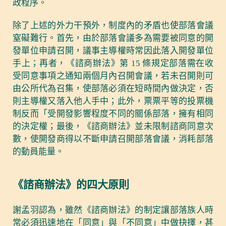
政程序。
除了上述的外力干預外，制度內的矛盾也使部落會議
窒礙難行。首先，由於部落會議多為需要被同意的開
發單位申請召開，議事主導權時常因此落入開發單位
手上；再者，《諮商辦法》第 15 條規定部落需在收
受同意事項之通知兩個月內召開會議，若未召開則可
由公所代為召集，使部落必須在短時間內做決定，否
則主導權又落入他人手中；此外，票票平等的投票機
制反而「受開發影響程度不同的關係部落，擁有相同
的決定權；最後，《諮商辦法》並未限制諮商同意次
數，使開發商得以不斷申請召開部落會議，消耗部落
的動員能量。
《諮商辦法》的四大原則
謝孟羽認為，雖然《諮商辦法》的制定讓部落族人時
常必須迅速地在「同意」與「不同意」中做抉擇，甚