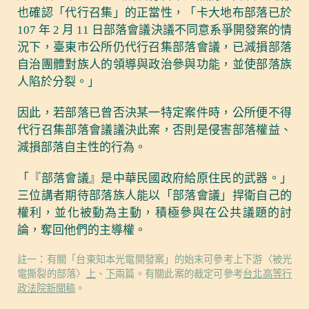
也確認「代行召集」的正當性，「卡大地布部落已於
107 年 2 月 11 日部落會議決議不同意系爭開發案的情
況下，臺東市公所仍代行召集部落會議，已減損部落
自治團體對族人的領導與政治參與功能，並使部落族
人陷於分裂。」
因此，若部落已曾否決某一特定案件時，公所便不得
代行召集部落會議議決此案，否則是侵害部落權益、
減損部落自主性的行為。
「『部落會議』是中華民國政府給原住民的武器。」
三位講者期待部落族人能以「部落會議」捍衛自己的
權利，並化被動為主動，積極參與在公共議題的討
論，奪回他們的主導權。
註一：有關「台東知本光電開發案」的始末可參考上下游〈被光
電撕裂的部落〉
上
、
下
兩篇。有關此案的裁定可參考
台北高等行
政法院新聞稿
。