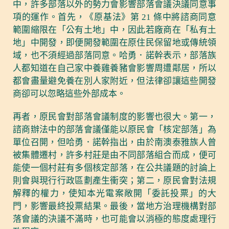
中，許多部落以外的勢力會影響部落會議決議同意事
項的運作。首先，《原基法》第 21 條中將諮商同意
範圍縮限在「公有土地」中，因此若廠商在「私有土
地」中開發，即便開發範圍在原住民保留地或傳統領
域，也不須經過部落同意。哈勇．諾幹表示，部落族
人都知道在自己家中養雞養豬會影響周遭鄰居，所以
都會盡量避免養在別人家附近，但法律卻讓這些開發
商卻可以忽略這些外部成本。
再者，原民會對部落會議制度的影響也很大。第一，
諮商辦法中的部落會議僅能以原民會「核定部落」為
單位召開，但哈勇．諾幹指出，由於南澳泰雅族人曾
被集體遷村，許多村莊是由不同部落組合而成，便可
能使一個村莊有多個核定部落，在公共議題的討論上
則會與現行行政區劃產生衝突；第二，原民會對法規
解釋的權力，使知本光電案敞開「委託投票」的大
門，影響最終投票結果。最後，當地方治理機構對部
落會議的決議不滿時，也可能會以消極的態度處理行