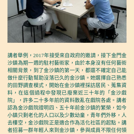
講者舉例，2017年接受來自政府的邀請，接下金門金
沙鎮為期一週的駐村藝術家，由於本身沒有任何藝術
相關背景，到了金沙鎮的第一天，都還不確定自己能
做什麼行動幫助沒落已久的金沙鎮。她選擇自己熟悉
的田野調查模式，開始在金沙鎮裡採訪居民、蒐集資
料，在這個過程中發現已廢棄近三十年的「金沙戲
院」，許多二十多年前的資料散亂在戲院各處。講者
認為金沙戲院證明四、五十年前金沙鎮的繁榮，如今
小鎮只剩老化的人口以及少數幼童，青年們外移，人
去樓空，金沙戲院正是適合作為活化社區的起點。講
者招募一群年輕人來到金沙鎮，參與成員不限任何領