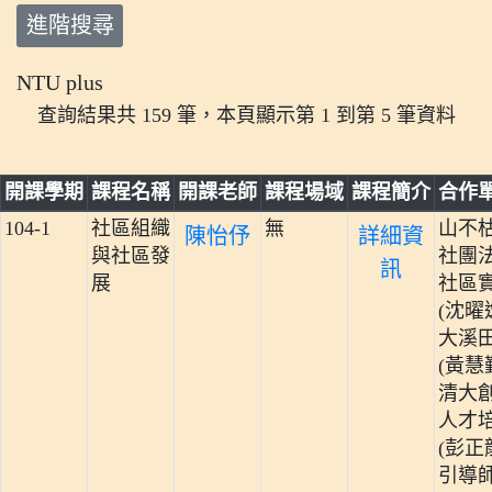
進階搜尋
NTU plus
查詢結果共 159 筆，本頁顯示第 1 到第 5 筆資料
開課學期
課程名稱
開課老師
課程場域
課程簡介
合作
104-1
社區組織
無
山不
陳怡伃
詳細資
與社區發
社團
訊
展
社區
(沈曜
大溪
(黃慧
清大
人才
(彭正
引導師