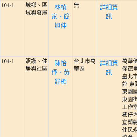
104-1
城鄉、區
無
林楨
詳細資
域與發展
家、簡
訊
旭伸
104-1
照護、住
台北市萬
萬華
陳怡
詳細資
居與社區
華區
保德
伃、黃
訊
臺北
舒楣
館 東
東園
東園
工作
巷仔
宜蘭
住民