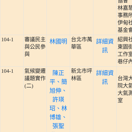
協會
林嘉
事務
伊甸
基金
104-1
審議民主
台北市萬
紹興
林國明
詳細資
與公民參
華區
東園
訊
與
工作
巷仔
104-1
氣候變遷
新北市坪
陳正
詳細資
議題實作
林區
台灣
平、簡
訊
(二)
院大
旭伸、
大氣
許瑛
室
玿、林
博雄、
張聖