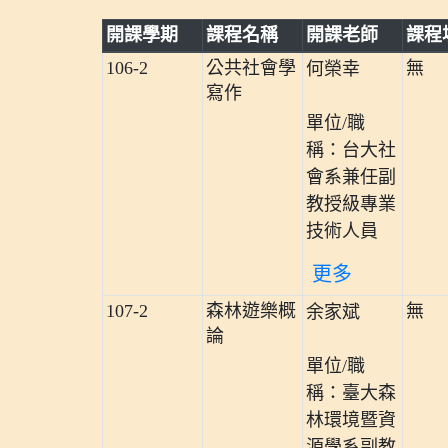
開課學期
課程名稱
開課老師
課程
106-2
公共社會學
無
何榮幸
寫作
單位/職
稱：台大社
會系兼任副
教授級專業
技術人員
更多
107-2
森林遊樂概
無
余家斌
論
單位/職
稱：臺大森
林環境暨資
源學系副教