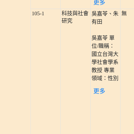
更多
105-1
科技與社會
無
吳嘉苓、朱
研究
有田
吳嘉苓 單
位/職稱：
國立台灣大
學社會學系
教授 專業
領域：性別
更多