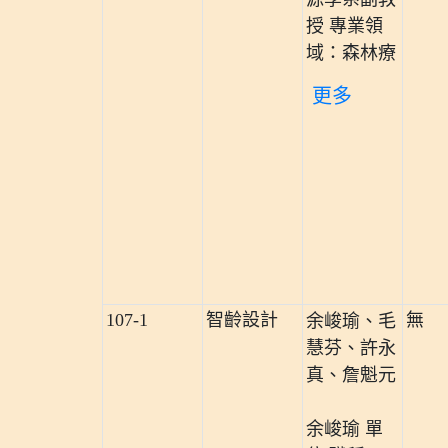
授 專業領
域：森林療
更多
107-1
智齡設計
無
余峻瑜、毛
慧芬、許永
真、詹魁元
余峻瑜 單