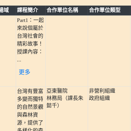
場域
課程簡介
合作單位名稱
合作單位類型
Part1：一起
來說個屬於
台灣社會的
精彩故事！
授課內容：
...
更多
亞東醫院
非營利組織
台灣有豐富
林務局（課長朱
政府組織
多變而獨特
懿千）
的自然景觀
與森林資
源，提供了
多樣化的森