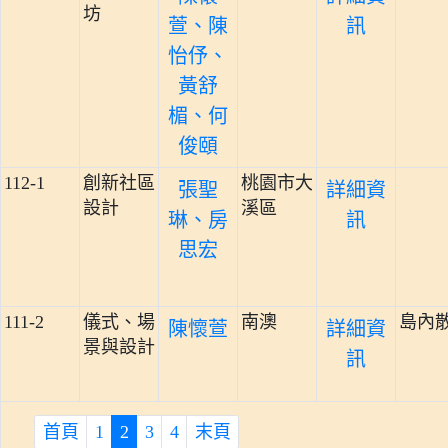
坊
萱、陳
訊
怡伃、
黃舒
楣、何
俊頤
112-1
創新社區
桃園市大
張聖
詳細資
設計
溪區
琳、房
訊
思宏
111-2
儀式、場
南澳
島內
陳懷萱
詳細資
景與設計
訊
首頁
1
2
3
4
末頁