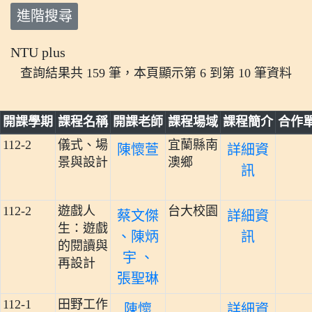
進階搜尋
NTU plus
查詢結果共 159 筆，本頁顯示第 6 到第 10 筆資料
開課學期
課程名稱
開課老師
課程場域
課程簡介
合作
112-2
儀式、場
宜蘭縣南
陳懷萱
詳細資
景與設計
澳鄉
訊
112-2
遊戲人
台大校園
蔡文傑
詳細資
生：遊戲
、陳炳
訊
的閱讀與
宇 、
再設計
張聖琳
112-1
田野工作
陳懷
詳細資