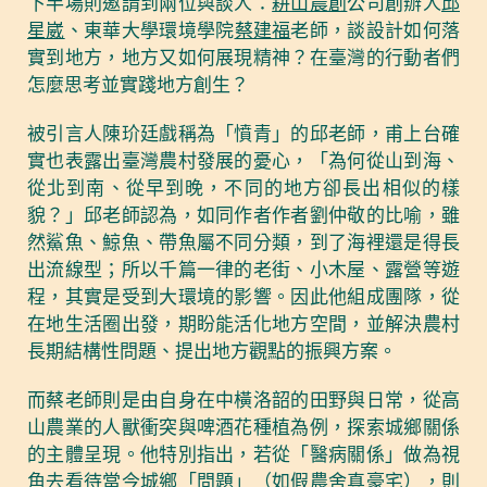
下半場則邀請到兩位與談人：
耕山農創
公司創辦人
邱
星崴
、東華大學環境學院
蔡建福
老師，談設計如何落
實到地方，地方又如何展現精神？在臺灣的行動者們
怎麼思考並實踐地方創生？
被引言人陳玠廷戲稱為「憤青」的邱老師，甫上台確
實也表露出臺灣農村發展的憂心，「為何從山到海、
從北到南、從早到晚，不同的地方卻長出相似的樣
貌？」邱老師認為，如同作者作者劉仲敬的比喻，雖
然鯊魚、鯨魚、帶魚屬不同分類，到了海裡還是得長
出流線型；所以千篇一律的老街、小木屋、露營等遊
程，其實是受到大環境的影響。因此他組成團隊，從
在地生活圈出發，期盼能活化地方空間，並解決農村
長期結構性問題、提出地方觀點的振興方案。
而蔡老師則是由自身在中橫洛韶的田野與日常，從高
山農業的人獸衝突與啤酒花種植為例，探索城鄉關係
的主體呈現。他特別指出，若從「醫病關係」做為視
角去看待當今城鄉「問題」（如假農舍真豪宅），則