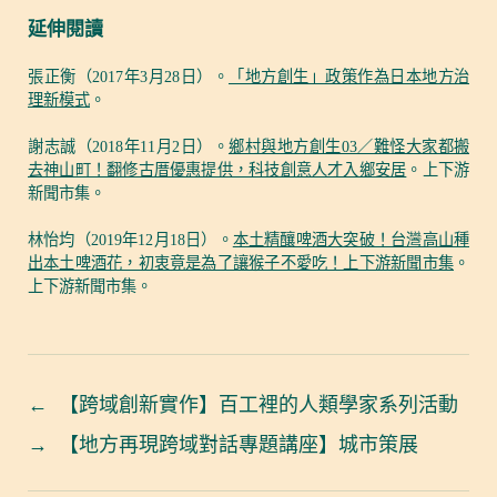
延伸閱讀
張正衡（2017年3月28日）。
「地方創生」政策作為日本地方治
理新模式
。
謝志誠（2018年11月2日）。
鄉村與地方創生03／難怪大家都搬
去神山町！翻修古厝優惠提供，科技創意人才入鄉安居
。上下游
新聞市集。
林怡均（2019年12月18日）。
本土精釀啤酒大突破！台灣高山種
出本土啤酒花，初衷竟是為了讓猴子不愛吃！上下游新聞市集
。
上下游新聞市集。
←
【跨域創新實作】百工裡的人類學家系列活動
→
【地方再現跨域對話專題講座】城市策展