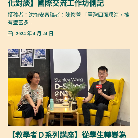
化對談】國際交流工作坊側記
撰稿者：沈怡安審稿者：陳懷萱 「臺灣四面環海，擁
有豐富多…
2024 年 4 月 24 日
【教學者Ｄ系列講座】從學生轉變為