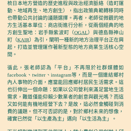
梳日本地方營造的歷史進程與政治經濟脈絡（造町運
動、地域再生、地方創生），指出政策典範轉移同時
也帶動公共討論的議題選擇。再者，老師從微觀的地
方生活基本單位：商店街進行分析，從兩個經典的地
方創生聖地：岩手縣紫波町（
OGAL
）與德島縣神山
町（
KAIR
）為引，闡明一種新的地方治理平台正在興
起，打造並管理運作著新型態的地方商業生活核心空
間。
循此，張老師認為「平台」不再限於社群媒體如
facebook、twitter、instagram等，而是一個連結鄉村
內人事物的介面，應當能回應鄉村居民生活需求。這
也衍伸出一個命題：如果以公司營利來滿足當地生活
需求，難道僅能仰賴少數業者的創意與觀光嗎？而這
又如何能有機地經營下去？是故，這必然會觸碰到消
費的議題。但不可否認的是，對於鄉村未來的想像，
確實已然從「以生產為主」邁向「以生活為主」。