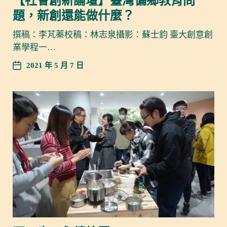
【社會創新論壇】臺灣偏鄉教育問
題，新創還能做什麼？
撰稿：李芃蓁校稿：林志泉攝影：蘇士鈞 臺大創意創
業學程一…
2021 年 5 月 7 日