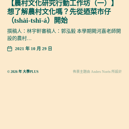
【農村文化研究行動工作坊（一）】
想了解農村文化嗎？先從迺菜市仔
（tshài-tshī-á）開始
撰稿人：林宇軒審稿人：郭泓毅 本學期闕河嘉老師開
設的農村…
2021 年 10 月 29 日
© 2026 年
大學PLUS
佈景主題由
Anders Norén
所設計