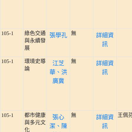
105-1
綠色交通
無
張學孔
詳細資
與永續發
訊
展
105-1
環境史導
無
江芝
詳細資
論
華、洪
訊
廣冀
105-1
都市健康
無
王佩
張心
詳細資
與多元文
潔、陳
訊
化