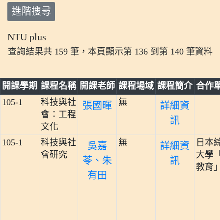
進階搜尋
NTU plus
查詢結果共 159 筆，本頁顯示第 136 到第 140 筆資料
開課學期
課程名稱
開課老師
課程場域
課程簡介
合作
105-1
科技與社
無
張國暉
詳細資
會：工程
訊
文化
105-1
科技與社
無
日本
吳嘉
詳細資
會研究
大學
苓、朱
訊
教育
有田