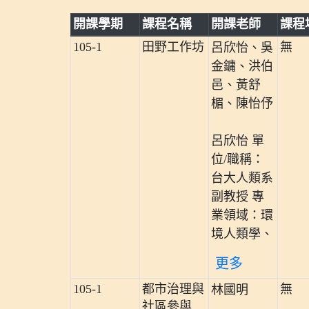
開課學期
課程名稱
開課老師
課程
105-1
田野工作坊
無
呂欣怡、吳
金鏞、洪伯
邑、黃舒
楣、陳怡伃
呂欣怡 單
位/職稱：
台大人類系
副教授 專
業領域：環
境人類學、
更多
105-1
都市治理與
無
林國明
社區參與