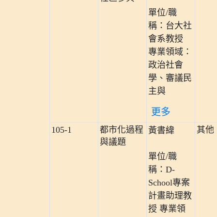
單位/職
稱：台大社
會系教授
專業領域：
政治社會
學、審議民
主與
更多
105-1
都市化過程
其他
黃書緯
與議題
單位/職
稱：D-
School專案
計畫助理教
授 專業領