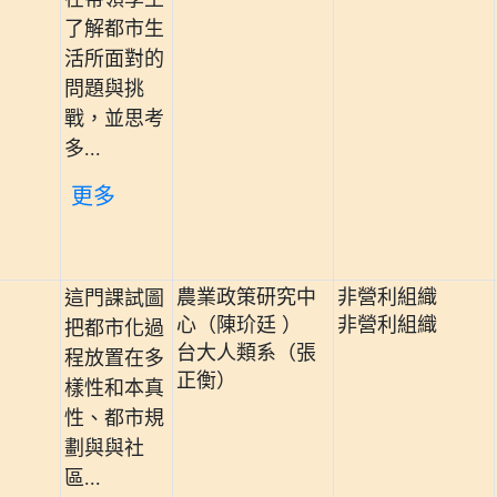
了解都市生
活所面對的
問題與挑
戰，並思考
多...
更多
農業政策研究中
非營利組織
這門課試圖
心（陳玠廷 ）
非營利組織
把都市化過
台大人類系（張
程放置在多
正衡）
樣性和本真
性、都市規
劃與與社
區...